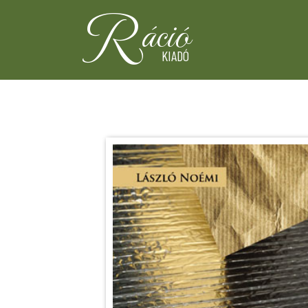
R
áció
KIADÓ