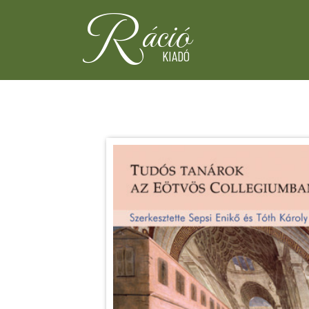
R
áció
KIADÓ