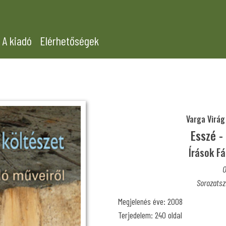
A kiadó
Elérhetőségek
Varga Virág 
Esszé -
Írások Fá
O
Sorozatsz
Megjelenés éve: 2008
Terjedelem: 240 oldal