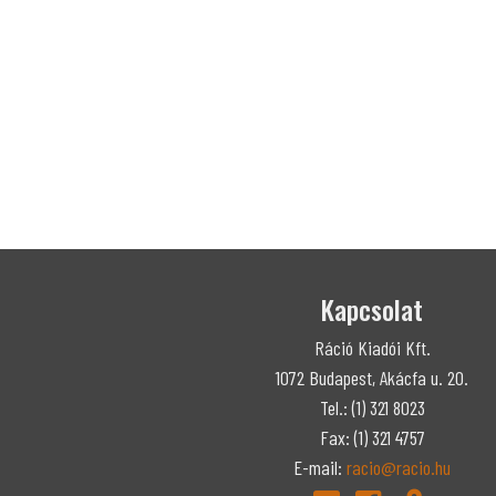
Kapcsolat
Ráció Kiadói Kft.
1072 Budapest, Akácfa u. 20.
Tel.: (1) 321 8023
Fax: (1) 321 4757
E-mail:
racio@racio.hu