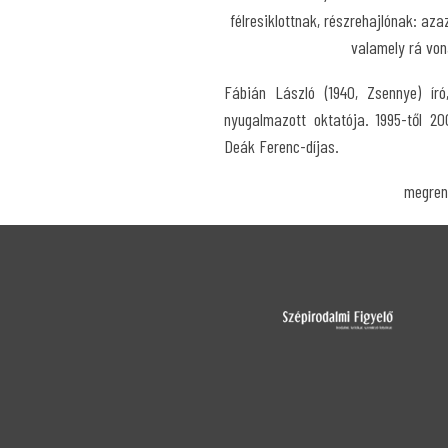
félresiklottnak, részrehajlónak: az
valamely rá von
Fábián László (1940, Zsennye) író
nyugalmazott oktatója. 1995-től 20
Deák Ferenc-díjas.
megren