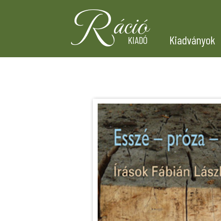
R
áció
Kiadványok
KIADÓ