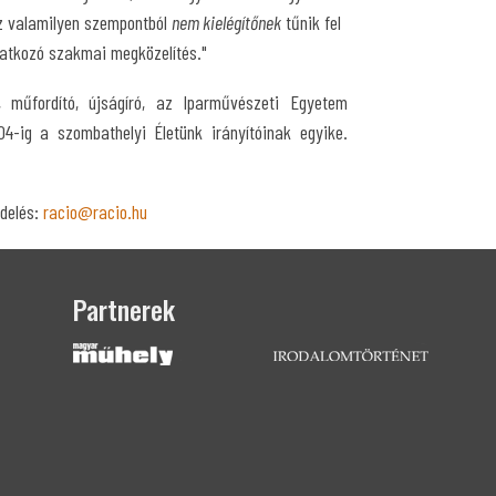
az valamilyen szempontból
nem kielégítőnek
tűnik fel
atkozó szakmai megközelítés."
, műfordító, újságíró, az Iparművészeti Egyetem
04-ig a szombathelyi Életünk irányítóinak egyike.
delés:
racio@racio.hu
Partnerek