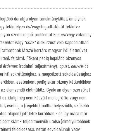
legtöbb darabja olyan tanulmánykötet, amelynek
egy tekintélyes
és/vagy
fogadtatását tekintve
-olyan szemszögből problematikus
és/vagy
valamely
disputá
t vagy "csak" diskurzust vele kapcsolatban
vitathatónak látszó kortárs magyar írói életművet
teni, feltárni. Főként pedig legalább bizonyos
ni érdemes
irodalmi teljesítményt,
opus
t,
oeuvre
-öt
zerinti sokrétűséghez, a megcélzott sokoldalúsághoz
merőbben, esetenként pedig akár bizony kétkedőbben
 az elemzendő életműhöz. Gyakran olyan szerzőket
l ez idáig még nem készült monográfia vagy nem
tet, esetleg a (régebbi) múltba helyeződik, szűkebb
atos alapon) jött létre korábban - és így mára már
cióért kiált - teljesítményük utolsó (elmélyültebbnek
rténeti feldolgozása, netán egyoldalúnak vagy