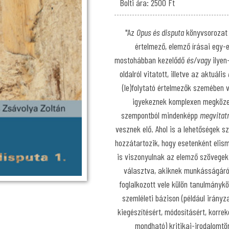
Bolti ára: 2500 Ft
"Az
Opus és disputa
könyvsorozat 
értelmező, elemző írásai egy-
mostohábban kezelődő
és/vagy
ilyen
oldalról vitatott, illetve az aktuális
(le)folytató értelmezők szemében 
igyekeznek komplexen megközelí
szempontból mindenképp
megvitat
vesznek elő. Ahol is a lehetőségek s
hozzátartozik, hogy esetenként elis
is viszonyulnak az elemző szövegek
választva, akiknek munkásságáró
foglalkozott vele külön tanulmánykö
szemléleti bázison (például irányz
kiegészítésért, módosításért, korrek
mondható) kritikai-irodalomtö