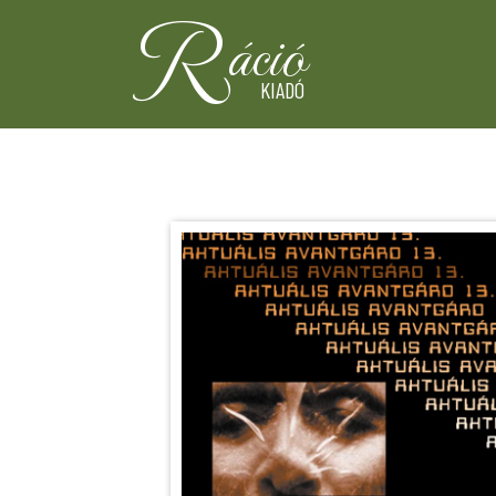
R
áció
KIADÓ