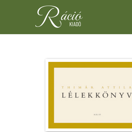
R
áció
KIADÓ