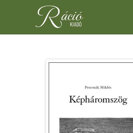
R
áció
KIADÓ