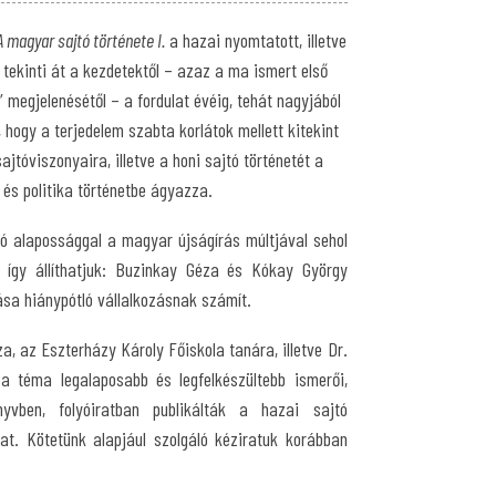
A magyar sajtó története I.
a hazai nyomtatott, illetve
 tekinti át a kezdetektől – azaz a ma ismert első
megjelenésétől – a fordulat évéig, tehát nagyjából
 hogy a terjedelem szabta korlátok mellett kitekint
tóviszonyaira, illetve a honi sajtó történetét a
és politika történetbe ágyazza.
ó alapossággal a magyar újságírás múltjával sehol
 így állíthatjuk: Buzinkay Géza és Kókay György
ása hiánypótló vállalkozásnak számít.
, az Eszterházy Károly Főiskola tanára, illetve Dr.
a téma legalaposabb és legfelkészültebb ismerői,
vben, folyóiratban publikálták a hazai sajtó
at. Kötetünk alapjául szolgáló kéziratuk korábban