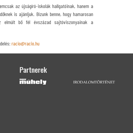
emcsak az újságíró-iskolák hallgatóinak, hanem a
ődőknek is ajánljuk. Bízunk benne, hogy hamarosan
z elmúlt bő fél évszázad sajtóviszonyainak a
delés:
racio@racio.hu
Partnerek