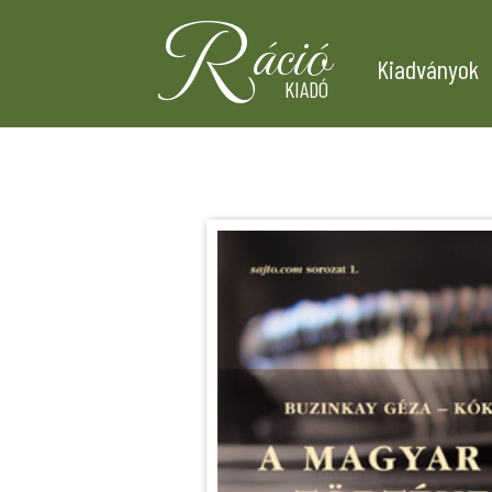
R
áció
Kiadványok
KIADÓ