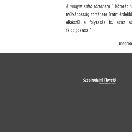
A magyar sajtó története I.
kötetét n
nyilvánosság története iránt érdekl
elkészül a folytatás is, azaz a
feldolgozása.”
megren