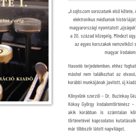
„
A sajto.com
sorozatunk első kötete,
elektronikus médiumok históriáját
magyarországi nyomtatott „újságok” 
a 20. század közepéig. Mindezt úgy,
az egyes korszakok nemzetközi saj
magyar irodalom 
Hasonló terjedelemben, ehhez foghat
máshol nem találkozhat az olvasó,
korábbi munkájának javított, új kiad
Könyvünk szerzői – Dr. Buzinkay Géza
Kókay György irodalomtörténész – 
akik korábban is számtalan köny
történetével kapcsolatos kutatásaik
már többször látott napvilágot.