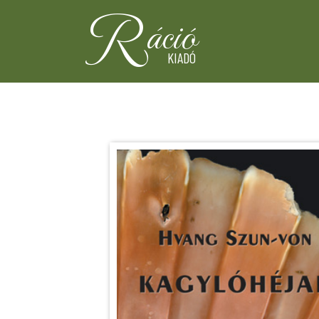
R
áció
KIADÓ