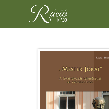
R
áció
KIADÓ