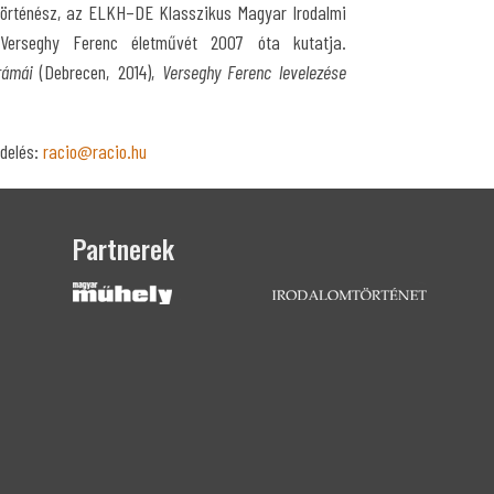
mtörténész, az ELKH–DE Klasszikus Magyar Irodalmi
. Verseghy Ferenc életművét 2007 óta kutatja.
drámái
(Debrecen, 2014),
Verseghy Ferenc levelezése
delés:
racio@racio.hu
Partnerek