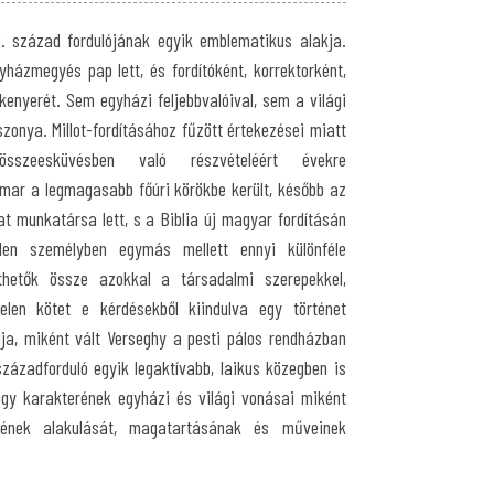
9. század fordulójának egyik emblematikus alakja.
yházmegyés pap lett, és fordítóként, korrektorként,
kenyerét. Sem egyházi feljebbvalóival, sem a világi
szonya. Millot-fordításához fűzött értekezései miatt
-összeesküvésben való részvételéért évekre
mar a legmagasabb főúri körökbe került, később az
at munkatársa lett, s a Biblia új magyar fordításán
len személyben egymás mellett ennyi különféle
hetők össze azokkal a társadalmi szerepekkel,
elen kötet e kérdésekből kiindulva egy történet
álja, miként vált Verseghy a pesti pálos rendházban
századforduló egyik legaktívabb, laikus közegben is
hogy karakterének egyházi és világi vonásai miként
rjének alakulását, magatartásának és műveinek