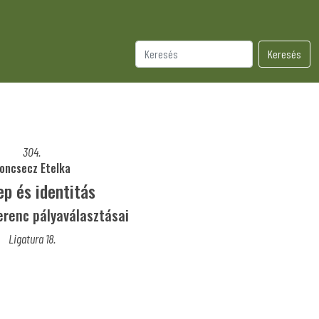
Keresés
304.
oncsecz Etelka
ep és identitás
erenc pályaválasztásai
Ligatura 18.