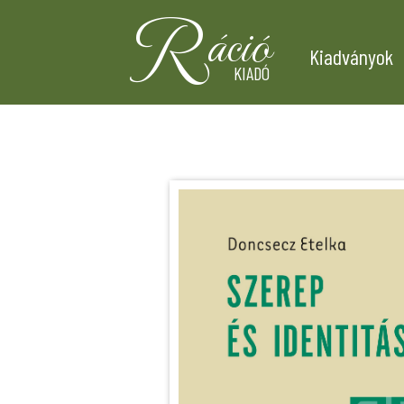
R
áció
Kiadványok
KIADÓ