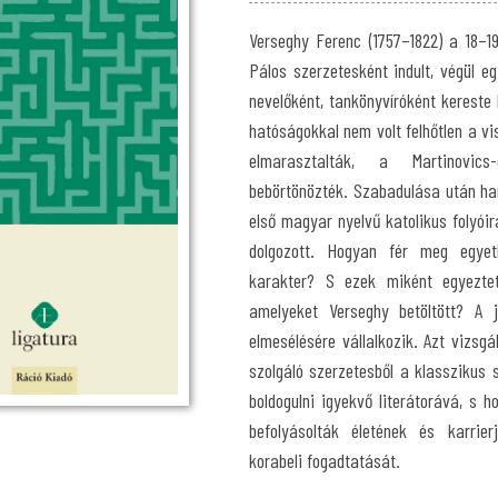
Verseghy Ferenc (1757–1822) a 18–1
Pálos szerzetesként indult, végül eg
nevelőként, tankönyvíróként kereste 
hatóságokkal nem volt felhőtlen a vi
elmarasztalták, a Martinovics
bebörtönözték. Szabadulása után ha
első magyar nyelvű katolikus folyóir
dolgozott. Hogyan fér meg egyet
karakter? S ezek miként egyeztet
amelyeket Verseghy betöltött? A j
elmesélésére vállalkozik. Azt vizsg
szolgáló szerzetesből a klasszikus 
boldogulni igyekvő literátorává, s 
befolyásolták életének és karrie
korabeli fogadtatását.