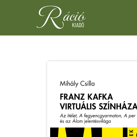
R
áció
KIADÓ