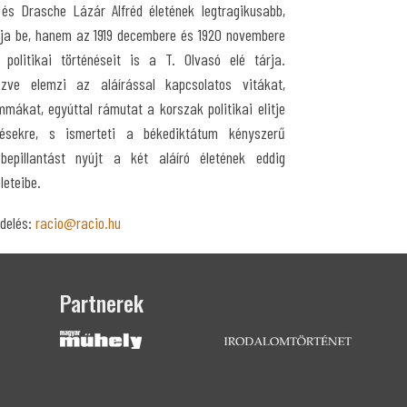
s Drasche Lázár Alfréd életének legtragikusabb,
tja be, hanem az 1919 decembere és 1920 novembere
politikai történéseit is a T. Olvasó elé tárja.
zve elemzi az aláírással kapcsolatos vitákat,
emmákat, egyúttal rámutat a korszak politikai elitje
désekre, s ismerteti a békediktátum kényszerű
l bepillantást nyújt a két aláíró életének eddig
leteibe.
delés:
racio@racio.hu
Partnerek