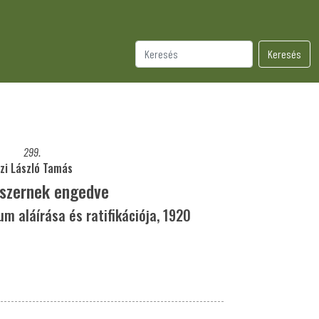
Keresés
299.
izi László Tamás
szernek engedve
um aláírása és ratifikációja, 1920