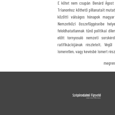
E kötet nem csupán Benárd Ágost é
Trianonhoz köthető pillanatait muta
közötti válságos hónapok magyar 
Nemzetközi összefüggéseibe helye
feloldhatatlannak tűnő politikai dil
előtt tornyosuló nemzeti sorskér
ratifikációjának részleteit. Végü
ismeretlen, vagy kevésbé ismert rész
megren