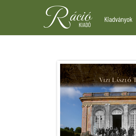
R
áció
Kiadványok
KIADÓ