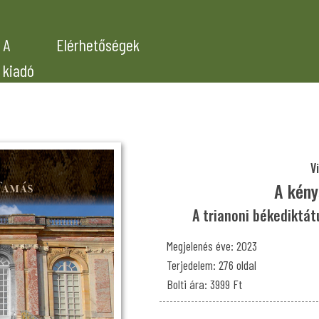
A
Elérhetőségek
kiadó
V
A kény
A trianoni békediktát
Megjelenés éve: 2023
Terjedelem: 276 oldal
Bolti ára: 3999 Ft