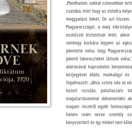
„Mondhatom, sokkal szívesebben tet
csatába, mint hogy az írótollra hel
meggyalázó békét. De azt hiszem, 
Magyarországot, a mely kikristály
eszközzel biztosítsuk létét, akk
semhogy kockára tegyem az egész
jelentette volna, hogy Magyarország
jelentő fakereszteket láttunk volna
aláírásával kapcsolatos benyomás
kézjegyével ellátó, munkaügyi és 
fogalmazott: „állva, szinte oda se né
hozott rozsdás, puhafaszárú to
magatartásommal dokumentálni aka
magam részéről egyéb fontosságot
hanem reám nézve személy sze
kényszerített és így minket nem köt