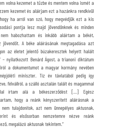
tem volna kezemet a tűzbe és mentem volna ismét a
yezzem kezemet és aláírjam ezt a hazánkra rendkívül
hogy ha arról van szó, hogy megvédjük ezt a kis
osodási pontja lesz majd jövendőnknek és minden
or nem habozhattam és inkább aláírtam a békét,
 jövendőt. A béke aláírásának megtagadása azt
on az életet jelentő búzakeresztek helyett halált
.” – nyilatkozott Benárd Ágost, a trianoni diktátum
airól a dokumentumot a magyar kormány nevében
népjóléti miniszter. Tíz év távlatából pedig így
zve, félvállról, a szálló asztalán talált és magammal
llal írtam alá a békeszerződést [...] Egész
rtam, hogy a reánk kényszerített aláírásnak a
 nem tulajdonítok, azt nem ünnepélyes aktusnak,
rint és elsősorban nemzetemre nézve reánk
elező, megalázó aktusnak tekintem.”