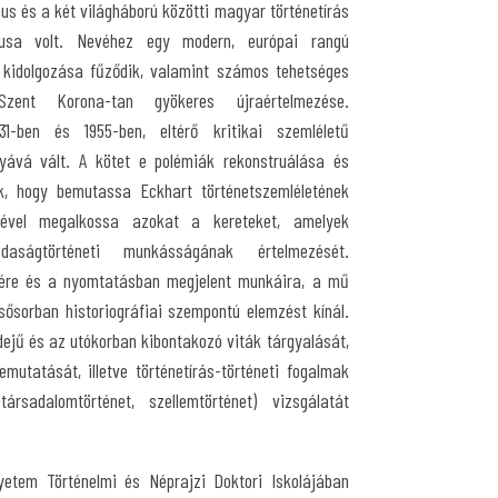
mus és a két világháború közötti magyar történetírás
kusa volt. Nevéhez egy modern, európai rangú
 kidolgozása fűződik, valamint számos tehetséges
zent Korona-tan gyökeres újraértelmezése.
931-ben és 1955-ben, eltérő kritikai szemléletű
gyává vált. A kötet e polémiák rekonstruálása és
ik, hogy bemutassa Eckhart történetszemléletének
égével megalkossa azokat a kereteket, amelyek
aságtörténeti munkásságának értelmezését.
ére és a nyomtatásban megjelent munkáira, a mű
lsősorban historiográfiai szempontú elemzést kínál.
dejű és az utókorban kibontakozó viták tárgyalását,
emutatását, illetve történetírás-történeti fogalmak
 társadalomtörténet, szellemtörténet) vizsgálatát
etem Történelmi és Néprajzi Doktori Iskolájában