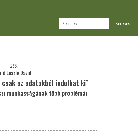
Keresés
265.
örő László Dávid
 csak az adatokból indulhat ki”
észi munkásságának főbb problémái