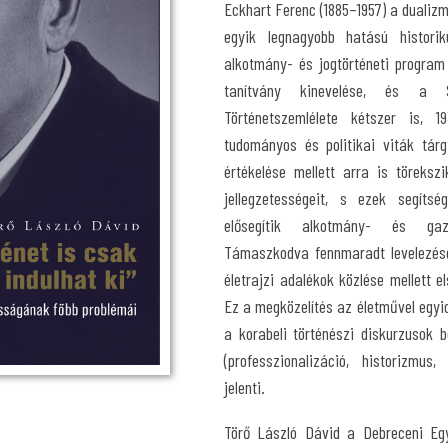
Eckhart Ferenc­ (1885–1957) a dualiz
egyik legnagyobb hatású histori
alkotmány- és jogtörténeti program
tanítvány kinevelése, és a S
Történetszemlélete kétszer is, 1
tudományos és politikai viták tár
értékelése mellett arra is töreksz
jellegzetességeit, s ezek segíts
elősegítik alkotmány- és gazd
Támaszkodva fennmaradt levelezés
életrajzi adalékok közlése mellett e
Ez a megközelítés az életművel egyi
a korabeli történészi diskurzusok b
(professzionalizáció, historizmus,
jelenti.
Törő László Dávid a Debreceni Egy