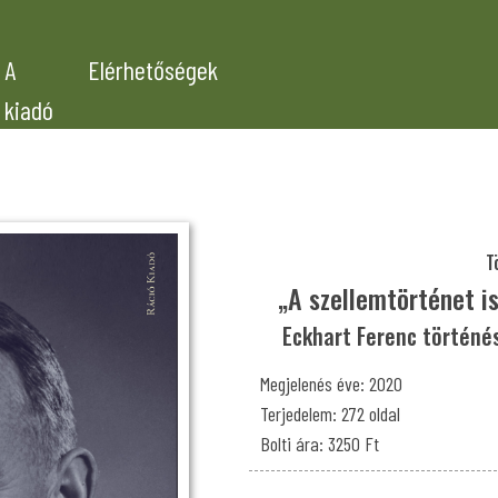
A
Elérhetőségek
kiadó
T
„A szellemtörténet is
Eckhart Ferenc történ
Megjelenés éve: 2020
Terjedelem: 272 oldal
Bolti ára: 3250 Ft