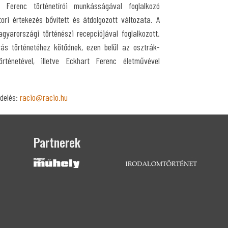
Ferenc történetírói munkásságával foglalkozó
tori értekezés bővített és átdolgozott változata. A
yarországi történészi recepciójával foglalkozott.
rás történetéhez kötődnek, ezen belül az osztrák-
rténetével, illetve Eckhart Ferenc életművével
delés:
racio@racio.hu
Partnerek