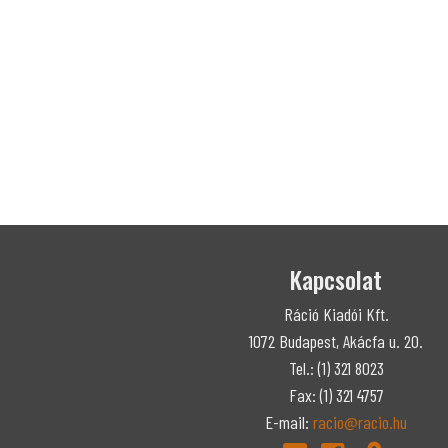
Kapcsolat
Ráció Kiadói Kft.
1072 Budapest, Akácfa u. 20.
Tel.: (1) 321 8023
Fax: (1) 321 4757
E-mail:
racio@racio.hu