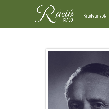
R
áció
Kiadványok
KIADÓ