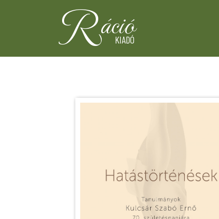
R
áció
KIADÓ