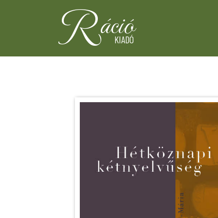
R
áció
KIADÓ