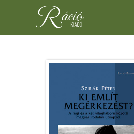
R
áció
KIADÓ