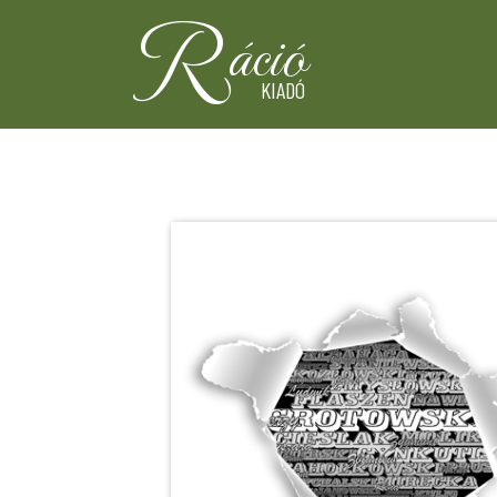
R
áció
KIADÓ