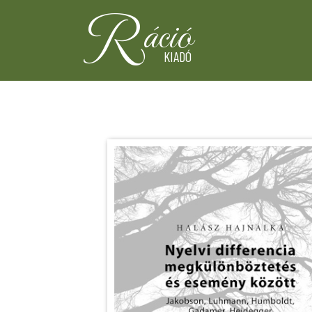
R
áció
KIADÓ