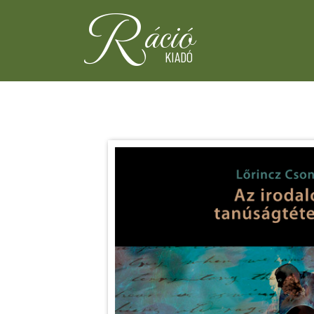
R
áció
KIADÓ