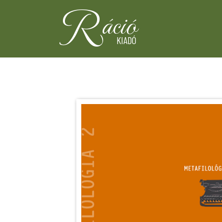
R
áció
KIADÓ