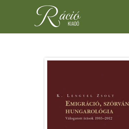
R
áció
KIADÓ