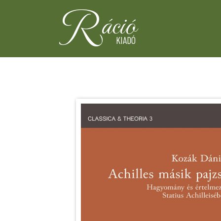
R
áció
KIADÓ