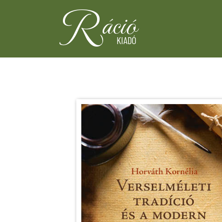
R
áció
KIADÓ