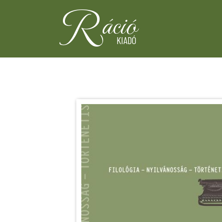
R
áció
KIADÓ