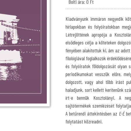
Bolti ára: 0 Ft
Kiadványunk immáron negyedik köt
hírlapokban és folyóiratokban megje
Létrejöttének apropója a Kosztolá
elsődleges célja a köteteken dolgoz
fényében alakítottuk ki, ám az adott 
filológiával foglalkozók érdeklődésé
és folyóiratok földolgozását olyan 
periodikumokat vesszük előre, mel
dolgozott, vagy ahol több írást p
haladjunk, sort kellett kerítenünk s
írt-e bennük Kosztolányi. A ne
sajtótermékek szemlézését folytatja,
A betűrendi áttekintésben az
E-É
bet
folytatást közreadni.