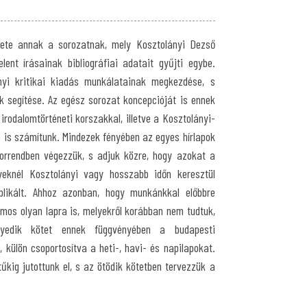
ete annak a sorozatnak, mely Kosztolányi Dezső
lent írásainak bibliográfiai adatait gyűjti egybe.
nyi kritikai kiadás munkálatainak megkezdése, s
ók segítése. Az egész sorozat koncepcióját is ennek
irodalomtörténeti korszakkal, illetve a Kosztolányi-
re is számítunk. Mindezek fényében az egyes hírlapok
sorrendben végezzük, s adjuk közre, hogy azokat a
yeknél Kosztolányi vagy hosszabb időn keresztül
ublikált. Ahhoz azonban, hogy munkánkkal előbbre
zámos olyan lapra is, melyekről korábban nem tudtuk,
gyedik kötet ennek függvényében a budapesti
 külön csoportosítva a heti-, havi- és napilapokat.
űkig jutottunk el, s az ötödik kötetben tervezzük a