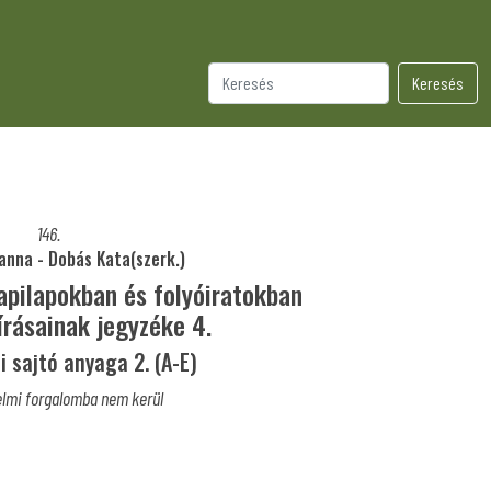
Keresés
146.
anna - Dobás Kata(szerk.)
apilapokban és folyóiratokban
írásainak jegyzéke 4.
 sajtó anyaga 2. (A-E)
lmi forgalomba nem kerül