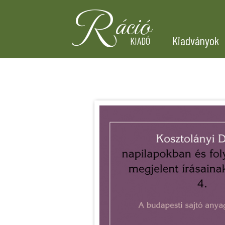
R
áció
Kiadványok
KIADÓ