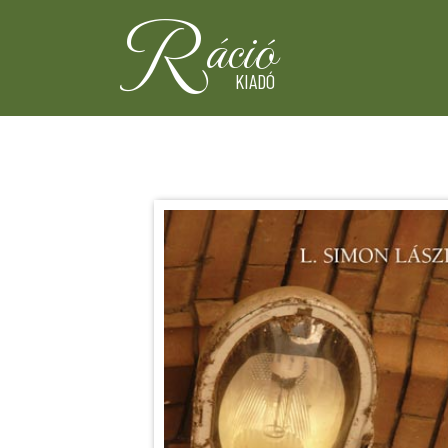
R
áció
KIADÓ