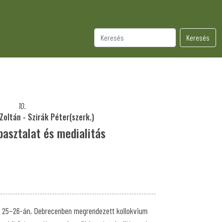
Keresés
10.
Zoltán - Szirák Péter(szerk.)
pasztalat és medialitás
r 25–26-án, Debrecenben megrendezett kollokvium