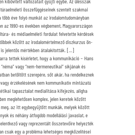
n kibővített változatait gyűjti egybe. Az ülésszak
túraelméleti összefüggéseinek szentelt szakmai
 a több éve folyó munkát az irodalomtudományban
on az 1990-es években végbement, Magyarországon
ltúra- és médiaelméleti fordulat felvetette kérdések
 többek között az irodalomértelmező diszkurzus ön-
is jelentős mértékben átalakították. […]
 arra tettek kísérletet, hogy a kommunikáció – Hans
 – “néma” vagy “nem-hermeneutikai” síkjának és
atban betöltött szerepére, sőt akár, ha rendelkeznek
ra vagy érzékelésének nem kommunikatív mintázatú
étikai tapasztalat medialitása kifejezés, aligha
mben meglehetősen komplex, jelen keretek között
t meg, az itt egybegyűjtött munkák, melyek között
nyok és néhány átfogóbb modellálási javaslat, e
elentkező vagy reprezentált összetevőire helyezték
óan csak egy a probléma lehetséges megközelítései