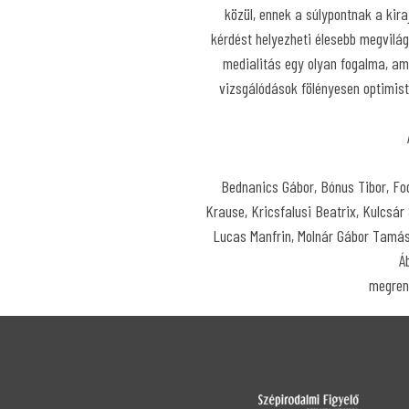
közül, ennek a súlypontnak a kir
kérdést helyezheti élesebb megvilá
medialitás egy olyan fogalma, am
vizsgálódások fölényesen optimist
Bednanics Gábor, Bónus Tibor, Fo
Krause, Kricsfalusi Beatrix, Kulcsár
Lucas Manfrin, Molnár Gábor Tamás,
Á
megren