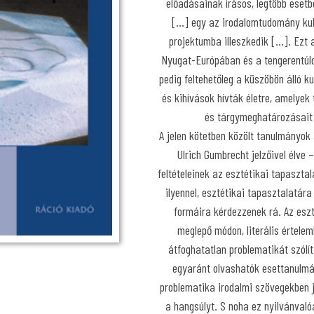
előadásainak írásos, legtöbb esetbe
[…] egy az irodalomtudomány kul
projektumba illeszkedik […]. Ezt
Nyugat-Európában és a tengerentúl
pedig feltehetőleg a küszöbön álló ku
és kihívások hívták életre, amelyek
és tárgymeghatározásait 
A jelen kötetben közölt tanulmányok
Ulrich Gumbrecht jelzőivel élve
feltételeinek az esztétikai tapasztal
ilyennel, esztétikai tapasztalatá
formáira kérdezzenek rá. Az eszt
meglepő módon, literális értele
átfoghatatlan problematikát szólí
egyaránt olvashatók esettanulmá
problematika irodalmi szövegekben j
a hangsúlyt. S noha ez nyilvánval