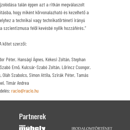
ajzolódása talán éppen azt a ritkán megválaszolt
gításba, hogy miként körvonalazható és kezelhető a
elyhez a technikai vagy technikatörténeti irányú
a szcientizmusa felől kevésbé nyílik hozzáférés.”
A kötet szerzői:
dor Péter, Hansági Ágnes, Kékesi Zoltán, Stephan
 Szabó Ernő, Kulcsár-Szabó Zoltán, Lőrincz Csongor,
 Oláh Szabolcs, Simon Attila, Szirák Péter, Tamás
bel, Tímár Andrea
delés:
racio@racio.hu
Partnerek