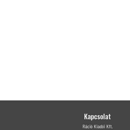
Kapcsolat
Ráció Kiadói Kft.