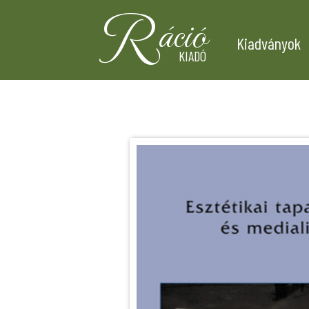
R
áció
Kiadványok
KIADÓ